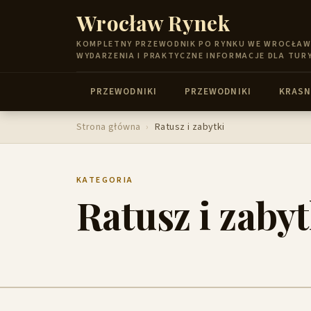
Wrocław Rynek
KOMPLETNY PRZEWODNIK PO RYNKU WE WROCŁAWIU
WYDARZENIA I PRAKTYCZNE INFORMACJE DLA TUR
PRZEWODNIKI
PRZEWODNIKI
KRASN
Strona główna
›
Ratusz i zabytki
KATEGORIA
Ratusz i zabyt