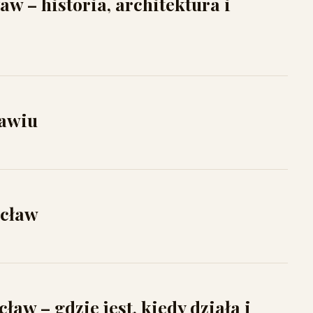
 – historia, architektura i
ławiu
ocław
aw – gdzie jest, kiedy działa i