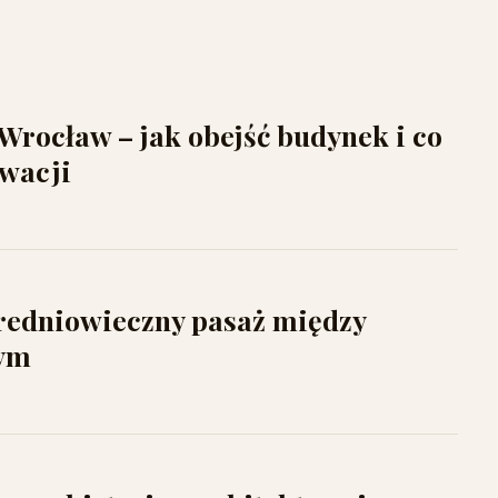
Wrocław – jak obejść budynek i co
ewacji
redniowieczny pasaż między
nym