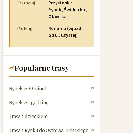
Tramwaj
Przystanki:
Rynek, Świdnicka,
Oławska
Parking
Renoma (wjazd
od ul. Czystej)
Popularne trasy
Rynek w 30 minut
Rynek w 1 godzinę
Trasa z dzieckiem
Trasa z Rynku do Ostrowa Tumskiego