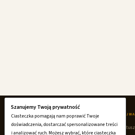
Szanujemy Twoją prywatność
O SERWISIE
NAJWA
Ciasteczka pomagają nam poprawić Twoje
doświadczenia, dostarczać spersonalizowane treści
O nas
Ratusz
i analizować ruch. Możesz wybrać, które ciasteczka