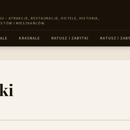
 – ATRAKCJE, RESTAURACJE, HOTELE, HISTORIA,
YSTÓW I MIESZKAŃCÓW.
ALE
KRASNALE
RATUSZ I ZABYTKI
RATUSZ I ZAB
ki