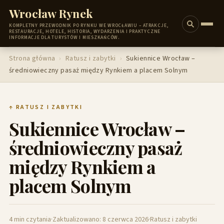
Wrocław Rynek
KOMPLETNY PRZEWODNIK PO RYNKU WE WROCŁAWIU – ATRAKCJE,
RESTAURACJE, HOTELE, HISTORIA, WYDARZENIA I PRAKTYCZNE
INFORMACJE DLA TURYSTÓW I MIESZKAŃCÓW.
Strona główna
›
Ratusz i zabytki
›
Sukiennice Wrocław –
średniowieczny pasaż między Rynkiem a placem Solnym
↑ RATUSZ I ZABYTKI
Sukiennice Wrocław –
średniowieczny pasaż
między Rynkiem a
placem Solnym
4 min czytania
·
Zaktualizowano: 8 czerwca 2026
·
Ratusz i zabytki