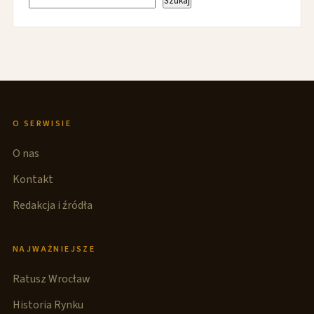
Szukaj
O SERWISIE
O nas
Kontakt
Redakcja i źródła
NAJWAŻNIEJSZE
Ratusz Wrocław
Historia Rynku